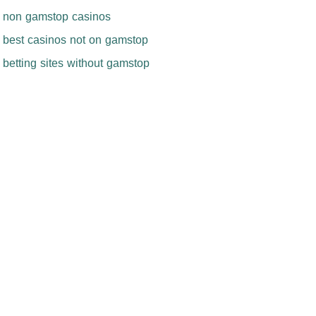
non gamstop casinos
best casinos not on gamstop
betting sites without gamstop