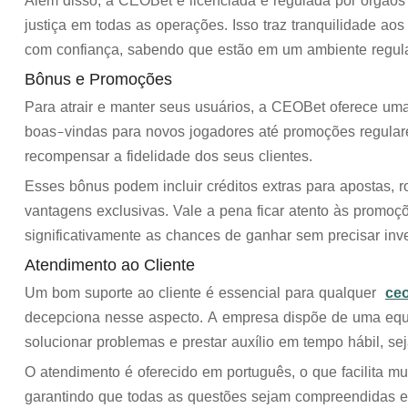
Além disso, a CEOBet é licenciada e regulada por órgãos o
justiça em todas as operações. Isso traz tranquilidade ao
com confiança, sabendo que estão em um ambiente regul
Bônus e Promoções
Para atrair e manter seus usuários, a CEOBet oferece um
boas-vindas para novos jogadores até promoções regulare
recompensar a fidelidade dos seus clientes.
Esses bônus podem incluir créditos extras para apostas, 
vantagens exclusivas. Vale a pena ficar atento às promoç
significativamente as chances de ganhar sem precisar inve
Atendimento ao Cliente
Um bom suporte ao cliente é essencial para qualquer
ce
decepciona nesse aspecto. A empresa dispõe de uma equi
solucionar problemas e prestar auxílio em tempo hábil, sej
O atendimento é oferecido em português, o que facilita m
garantindo que todas as questões sejam compreendidas e 