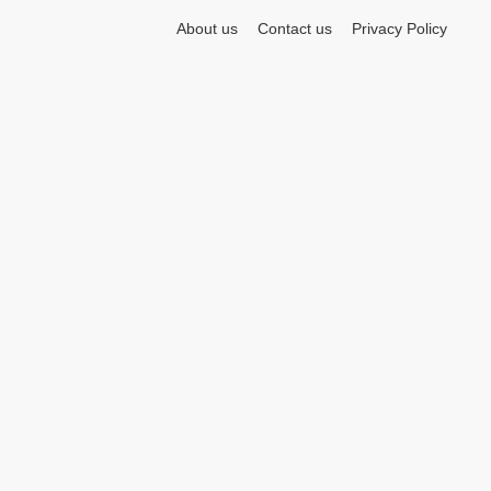
About us
Contact us
Privacy Policy