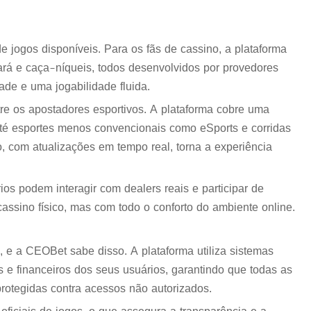
jogos disponíveis. Para os fãs de cassino, a plataforma
cará e caça-níqueis, todos desenvolvidos por provedores
ade e uma jogabilidade fluida.
re os apostadores esportivos. A plataforma cobre uma
até esportes menos convencionais como eSports e corridas
o, com atualizações em tempo real, torna a experiência
os podem interagir com dealers reais e participar de
assino físico, mas com todo o conforto do ambiente online.
, e a CEOBet sabe disso. A plataforma utiliza sistemas
 e financeiros dos seus usuários, garantindo que todas as
rotegidas contra acessos não autorizados.