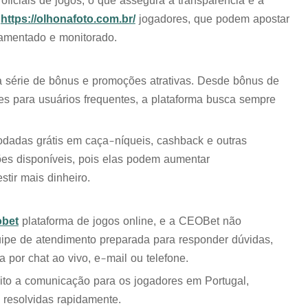
ficiais de jogos, o que assegura a transparência e a
s
https://olhonafoto.com.br/
jogadores, que podem apostar
amentado e monitorado.
a série de bônus e promoções atrativas. Desde bônus de
s para usuários frequentes, a plataforma busca sempre
rodadas grátis em caça-níqueis, cashback e outras
ões disponíveis, pois elas podem aumentar
stir mais dinheiro.
obet
plataforma de jogos online, e a CEOBet não
pe de atendimento preparada para responder dúvidas,
a por chat ao vivo, e-mail ou telefone.
uito a comunicação para os jogadores em Portugal,
resolvidas rapidamente.