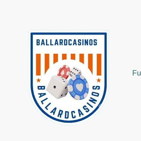
Skip
to
content
Fu