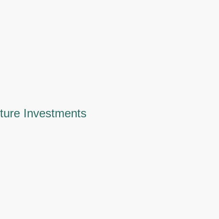
ture Investments