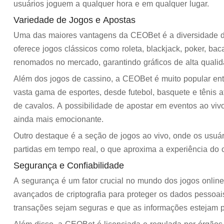
usuários joguem a qualquer hora e em qualquer lugar.
Variedade de Jogos e Apostas
Uma das maiores vantagens da CEOBet é a diversidade de 
oferece jogos clássicos como roleta, blackjack, poker, ba
renomados no mercado, garantindo gráficos de alta qualid
Além dos jogos de cassino, a CEOBet é muito popular ent
vasta gama de esportes, desde futebol, basquete e tênis 
de cavalos. A possibilidade de apostar em eventos ao viv
ainda mais emocionante.
Outro destaque é a seção de jogos ao vivo, onde os usuári
partidas em tempo real, o que aproxima a experiência do c
Segurança e Confiabilidade
A segurança é um fator crucial no mundo dos jogos online
avançados de criptografia para proteger os dados pessoais
transações sejam seguras e que as informações estejam p